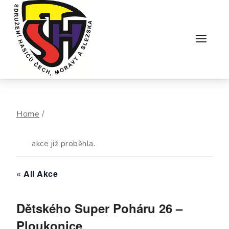
Skip
to
content
Home
/
akce již proběhla.
« All Akce
Dětského Super Poháru 26 –
Ploukonice