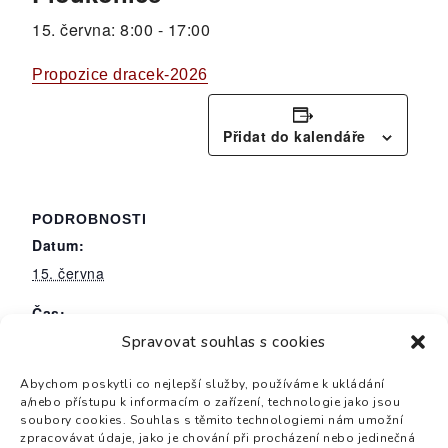
15. června: 8:00
-
17:00
Propozice dracek-2026
Přidat do kalendáře
PODROBNOSTI
Datum:
15. června
Čas:
8:00 - 17:00
Spravovat souhlas s cookies
Abychom poskytli co nejlepší služby, používáme k ukládání
a/nebo přístupu k informacím o zařízení, technologie jako jsou
Krajské kolo Dorost
Krajské kolo PS
soubory cookies. Souhlas s těmito technologiemi nám umožní
zpracovávat údaje, jako je chování při procházení nebo jedinečná