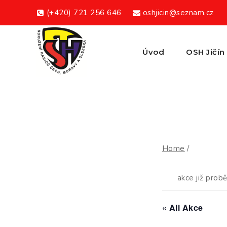
Skip
(+420) 721 256 646
oshjicin@seznam.cz
to
content
Úvod
OSH Jičín
Home
/
akce již probě
« All Akce