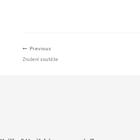
Previous
Navigace
Zrušení soutěže
pro
příspěvek