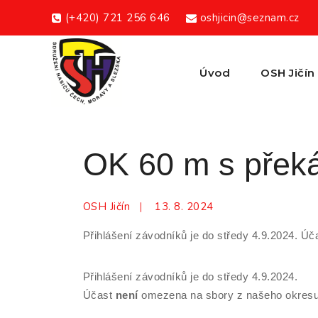
Skip
(+420) 721 256 646
oshjicin@seznam.cz
to
content
Úvod
OSH Jičín
OK 60 m s přek
OSH Jičín
13. 8. 2024
Přihlášení závodníků je do středy 4.9.2024. Ú
Přihlášení závodníků je do středy 4.9.2024.
Účast
není
omezena na sbory z našeho okresu