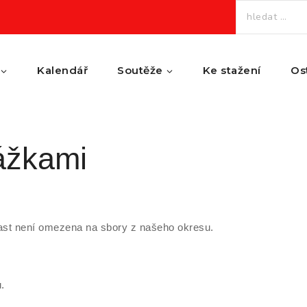
Vyhledávání
Kalendář
Soutěže
Ke stažení
Os
ážkami
čast není omezena na sbory z našeho okresu.
.