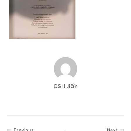
OSH Jičín
Navigace
Previous
Next