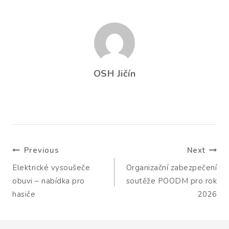
OSH Jičín
Navigace
Previous
Next
pro
Elektrické vysoušeče
Organizační zabezpečení
příspěvek
obuvi – nabídka pro
soutěže POODM pro rok
hasiče
2026