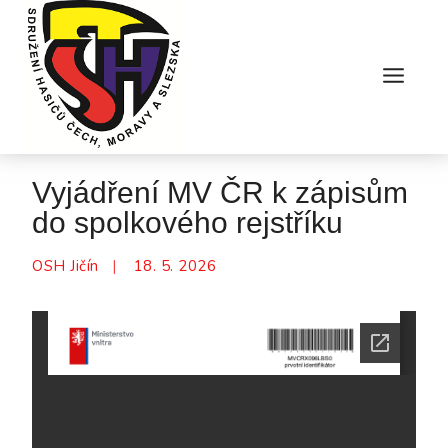
Skip
to
content
Vyjádření MV ČR k zápisům
do spolkového rejstříku
OSH Jičín
18. 5. 2026