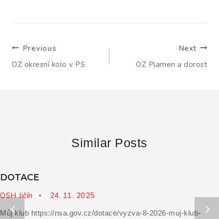
Navigace
Previous
Next
pro
OZ okresní kolo v PS
OZ Plamen a dorost
příspěvek
Similar Posts
DOTACE
OSH Jičín
24. 11. 2025
Můj klub https://nsa.gov.cz/dotace/vyzva-8-2026-muj-klub-