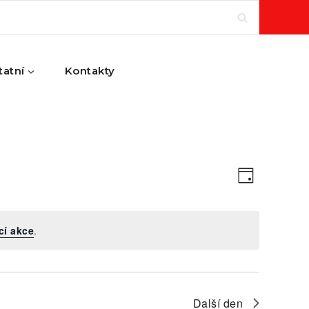
tatní
Kontakty
Navi
Views
Den
pro
Navig
cí akce
.
zobr
Akce
Další den