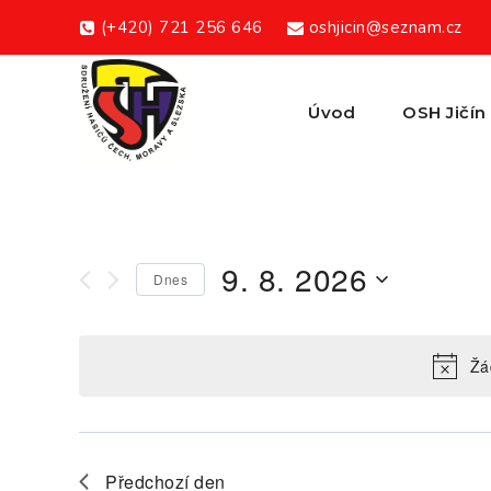
Skip
(+420) 721 256 646
oshjicin@seznam.cz
to
content
Úvod
OSH Jičín
9. 8. 2026
Dnes
Vyberte
datum.
Žá
Předchozí den