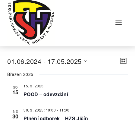
Skip
to
content
Vie
Na
01.06.2024
 - 
17.05.2025
Sezna
Navi
pr
Vyberte
Březen 2025
zo
datum.
15. 3. 2025
Ak
SO
15
POOD – odevzdání
30. 3. 2025: 10:00
-
11:00
NE
30
Plnění odborek – HZS Jičín