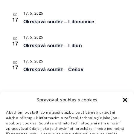
17. 5. 2025
SO
17
Okrsková soutěž – Libošovice
17. 5. 2025
SO
17
Okrsková soutěž – Libuň
17. 5. 2025
SO
17
Okrsková soutěž – Češov
Předchozí
Dnes
Akce
Následující
Spravovat souhlas s cookies
Akce
Abychom poskytli co nejlepší služby, používáme k ukládání
Odebírat kalendář
a/nebo přístupu k informacím o zařízení, technologie jako jsou
soubory cookies. Souhlas s těmito technologiemi nám umožní
zpracovávat údaje, jako je chování při procházení nebo jedinečná