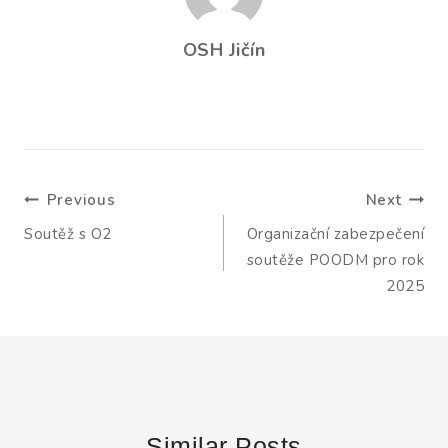
OSH Jičín
Navigace
Previous
Next
pro
Soutěž s O2
Organizační zabezpečení
příspěvek
soutěže POODM pro rok
2025
Similar Posts