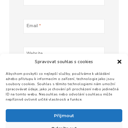
Email
*
Website
Spravovat souhlas s cookies
Abychom poskytli co nejlepší služby, používáme k ukládání
a/nebo přístupu k informacím o zařízení, technologie jako jsou
soubory cookies. Souhlas s těmito technologiemi nám umožní
zpracovávat údaje, jako je chování při procházení nebo jedinečná
ID na tomto webu. Nesouhlas nebo odvolání souhlasu může
nepříznivě ovlivnit určité vlastnosti a funkce.
Přijmout
Podporují Nás
Projekty